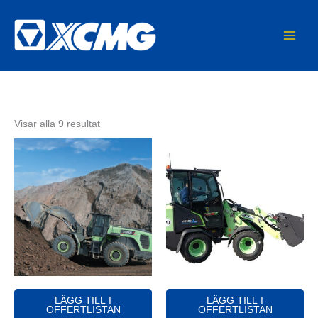
Sortera
Hoppa
MAIN
efter
till
popularitet
MEN
innehåll
Visar alla 9 resultat
LÄGG TILL I
LÄGG TILL I
OFFERTLISTAN
OFFERTLISTAN