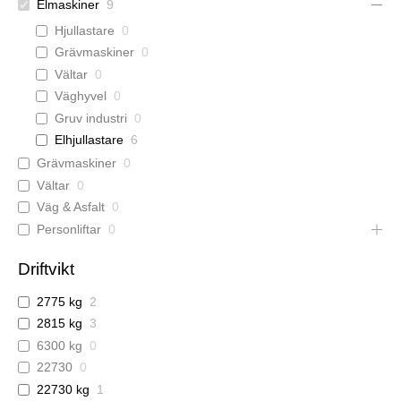
Elmaskiner
9
h
Hjullastare
0
Grävmaskiner
0
Vältar
0
Väghyvel
0
Gruv industri
0
Elhjullastare
6
Grävmaskiner
0
Vältar
0
Väg & Asfalt
0
Personliftar
0
Driftvikt
2775 kg
2
2815 kg
3
6300 kg
0
22730
0
22730 kg
1