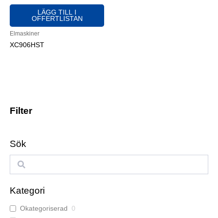
LÄGG TILL I
OFFERTLISTAN
Elmaskiner
XC906HST
Filter
Sök
S
e
a
Kategori
r
Okategoriserad
0
c