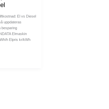
el
ftkostnad: El vs Diesel
så uppdateras
 besparing
 INDATA Elmaskin
Wh/h Elpris kr/kWh