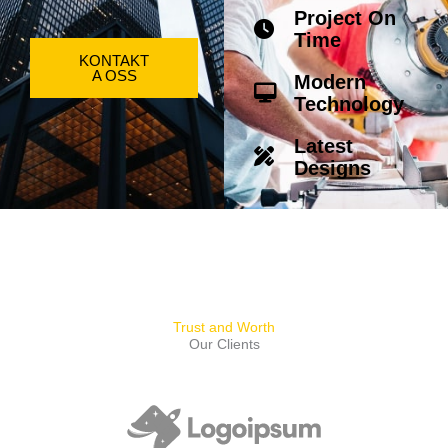
Project On
Time
KONTAKT
A OSS
Modern
Technology
Latest
Designs
Trust and Worth
Our Clients