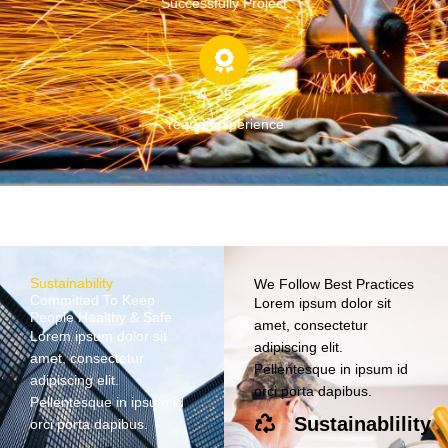
Successfully Project
25
Year of experience
Sustainability
We Follow Best Practices
Committed To Keep
Lorem ipsum dolor sit
People Healthy & Safe
amet, consectetur
Lorem ipsum dolor sit
adipiscing elit.
amet, consectetur
Pellentesque in ipsum id
adipiscing elit.
orci porta dapibus.
Pellentesque in ipsum id
Sustainablility
orci porta dapibus.