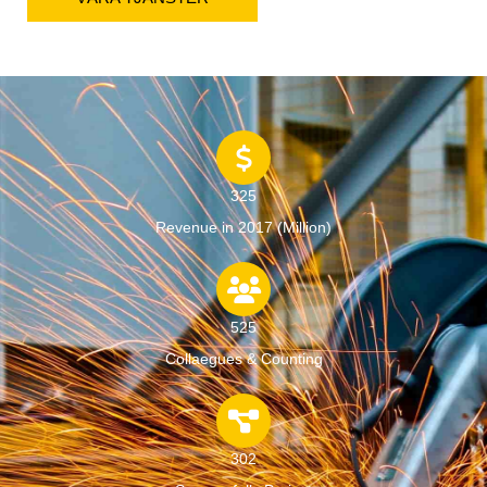
325
Revenue in 2017 (Million)
525
Collaegues & Counting
302