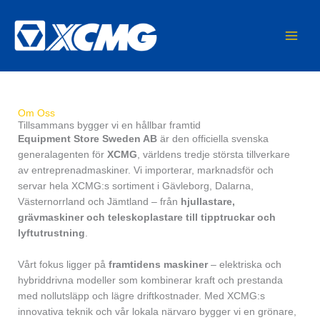
Hoppa
MAIN
till
MEN
innehåll
Om Oss
Tillsammans bygger vi en hållbar framtid
Equipment Store Sweden AB
är den officiella svenska
generalagenten för
XCMG
, världens tredje största tillverkare
av entreprenadmaskiner. Vi importerar, marknadsför och
servar hela XCMG:s sortiment i Gävleborg, Dalarna,
Västernorrland och Jämtland – från
hjullastare,
grävmaskiner och teleskoplastare till tipptruckar och
lyftutrustning
.
Vårt fokus ligger på
framtidens maskiner
– elektriska och
hybriddrivna modeller som kombinerar kraft och prestanda
med nollutsläpp och lägre driftkostnader. Med XCMG:s
innovativa teknik och vår lokala närvaro bygger vi en grönare,