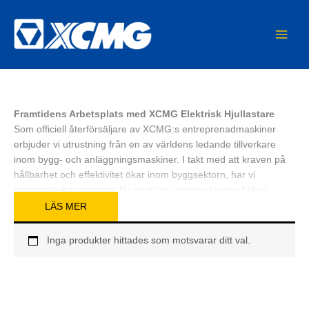
Hoppa
MAIN
till
MEN
innehåll
Framtidens Arbetsplats med XCMG Elektrisk Hjullastare
Som officiell återförsäljare av XCMG:s entreprenadmaskiner
erbjuder vi utrustning från en av världens ledande tillverkare
inom bygg- och anläggningsmaskiner. I takt med att kraven på
hållbarhet och effektivitet ökar inom byggsektorn, har vi
anpassat vårt sortiment för att möta morgondagens behov
redan idag. Vår kategori för
elektrisk hjullastare
representerar
LÄS MER
spjutspetsen inom modern maskinteknik, där vi kombinerar
XCMG:s beprövade chassikonstruktioner med avancerad
Inga produkter hittades som motsvarar ditt val.
batteriteknik.
Att välja en
eldriven hjullastare
handlar inte längre bara om att
vara miljövänlig; det är ett strategiskt beslut för att sänka