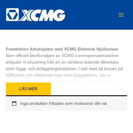
Hoppa
MAIN
till
MEN
innehåll
Framtidens Arbetsplats med XCMG Elektrisk Hjullastare
Som officiell återförsäljare av XCMG:s entreprenadmaskiner
erbjuder vi utrustning från en av världens ledande tillverkare
inom bygg- och anläggningsmaskiner. I takt med att kraven på
hållbarhet och effektivitet ökar inom byggsektorn, har vi
anpassat vårt sortiment för att möta morgondagens behov
redan idag. Vår kategori för
elektrisk hjullastare
representerar
LÄS MER
spjutspetsen inom modern maskinteknik, där vi kombinerar
XCMG:s beprövade chassikonstruktioner med avancerad
Inga produkter hittades som motsvarar ditt val.
batteriteknik.
Att välja en
eldriven hjullastare
handlar inte längre bara om att
vara miljövänlig; det är ett strategiskt beslut för att sänka