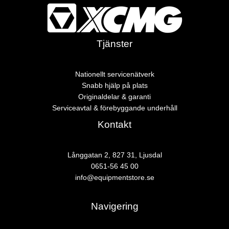
Användningsområden
Våra eldrivna alternativ passar en mängd olika applikationer:
Tjänster
Materialhantering och Logistik:
Perfekt för terminaler
och lager där inomhuskörning förekommer.
Nationellt servicenätverk
Lantbruk:
Tyst gång som inte stör djur och noll avgaser i
Snabb hjälp på plats
lador.
Originaldelar & garanti
Kommunal verksamhet:
Snöröjning och underhåll i
Serviceavtal & förebyggande underhåll
stadskärnor där ljudnivå och luftkvalitet är prioriterat.
Kontakt
Bygg och Anläggning:
Schaktning och lastning med
krav på fossilfri drift.
Långgatan 2, 827 31, Ljusdal
Utforska våra modeller nedan och ta steget mot en mer lönsam
0651-56 45 00
och hållbar verksamhet med XCMG.
info@equipmentstore.se
Navigering